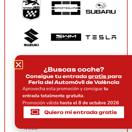
¿Buscas coche?
Consigue tu entrada
gratis
para
Feria del Automóvil de València
Aprovecha esta promoción y consigue
tu
entrada totalmente gratuita
.
Promoción válida
hasta el 8 de octubre 2026
Quiero mi entrada gratis