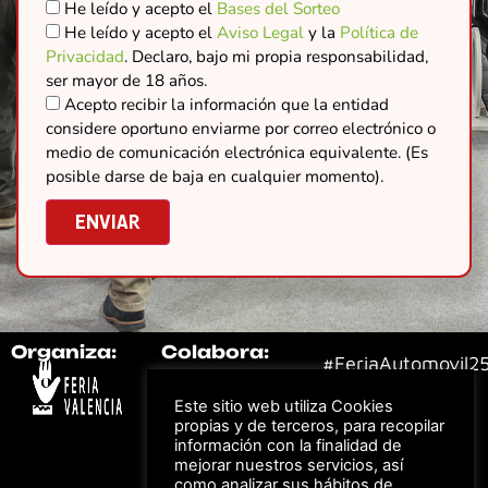
He leído y acepto el
Bases del Sorteo
He leído y acepto el
Aviso Legal
y la
Política de
Privacidad
. Declaro, bajo mi propia responsabilidad,
ser mayor de 18 años.
Acepto recibir la información que la entidad
considere oportuno enviarme por correo electrónico o
medio de comunicación electrónica equivalente. (Es
posible darse de baja en cualquier momento).
Organiza:
Colabora:
#FeriaAutomovil2
Este sitio web utiliza Cookies
propias y de terceros, para recopilar
Bonos descuento para
Aviso Legal –
Política
los viajes a ferias
información con la finalidad de
de Privacidad
organizadas por Feria
mejorar nuestros servicios, así
Valencia al obtener tu
© Feria Valencia, todos
entrada
como analizar sus hábitos de