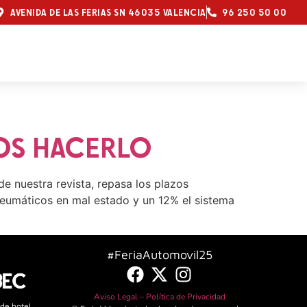
AVENIDA DE LAS FERIAS SN 46035 VALENCIA
96 250 50 00
OS HACERLO
e nuestra revista, repasa los plazos
neumáticos en mal estado y un 12% el sistema
#FeriaAutomovil25
Aviso Legal –
Política de Privacidad
 de hotel