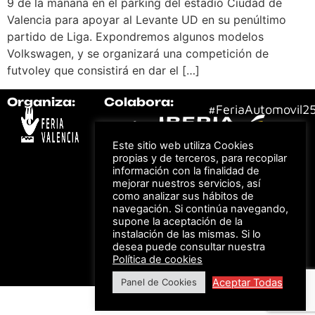
9 de la mañana en el parking del estadio Ciudad de
Valencia para apoyar al Levante UD en su penúltimo
partido de Liga. Expondremos algunos modelos
Volkswagen, y se organizará una competición de
futvoley que consistirá en dar el […]
Organiza:
Colabora:
#FeriaAutomovil2
Este sitio web utiliza Cookies
Bonos descuento para
Aviso Legal –
Política
los viajes a ferias
propias y de terceros, para recopilar
de Privacidad
organizadas por Feria
información con la finalidad de
Valencia al obtener tu
© Feria Valencia, todos
entrada
mejorar nuestros servicios, así
los derechos reservados
como analizar sus hábitos de
navegación. Si continúa navegando,
supone la aceptación de la
instalación de las mismas. Si lo
Descuento en tarifas
desea puede consultar nuestra
de hotel durante
Política de cookies
ferias organizadas
por Feria Valencia
Aceptar Todas
Panel de Cookies