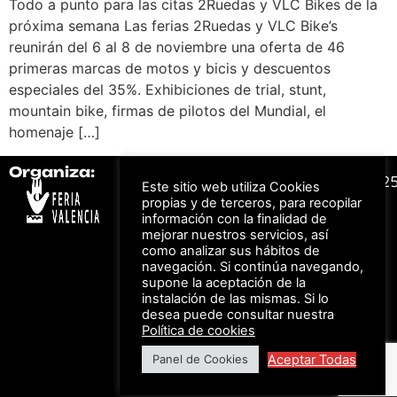
Todo a punto para las citas 2Ruedas y VLC Bikes de la
próxima semana Las ferias 2Ruedas y VLC Bike’s
reunirán del 6 al 8 de noviembre una oferta de 46
primeras marcas de motos y bicis y descuentos
especiales del 35%. Exhibiciones de trial, stunt,
mountain bike, firmas de pilotos del Mundial, el
homenaje […]
Organiza:
Colabora:
#FeriaAutomovil2
Este sitio web utiliza Cookies
propias y de terceros, para recopilar
información con la finalidad de
Bonos descuento para
mejorar nuestros servicios, así
Aviso Legal –
Política
los viajes a ferias
como analizar sus hábitos de
de Privacidad
organizadas por Feria
Valencia al obtener tu
navegación. Si continúa navegando,
© Feria Valencia, todos
entrada
supone la aceptación de la
los derechos reservados
instalación de las mismas. Si lo
desea puede consultar nuestra
Política de cookies
Descuento en tarifas
Aceptar Todas
Panel de Cookies
de hotel durante
ferias organizadas
por Feria Valencia