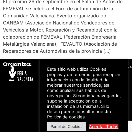
El próximo 29 de septiembre en el Salón de Actos de
FEMEVAL se celebra el Foro de automoción de la
Comunidad Valenciana. Evento organizado por
GANBAM (Asociación Nacional de Vendedores de
Vehículos a Motor, Reparación y Recambios) con la
colaboración de FEMEVAL (Federación Empresarial
Metalúrgica Valenciana), FEVAUTO (Asociación de
Reparadores de Automóviles de la provincia […]
Organiza:
Colabora:
#FeriaAutomovil2
Este sitio web utiliza Cookies
propias y de terceros, para recopilar
información con la finalidad de
Bonos descuento para
mejorar nuestros servicios, así
Aviso Legal –
Política
los viajes a ferias
como analizar sus hábitos de
de Privacidad
organizadas por Feria
Valencia al obtener tu
navegación. Si continúa navegando,
© Feria Valencia, todos
entrada
supone la aceptación de la
los derechos reservados
instalación de las mismas. Si lo
desea puede consultar nuestra
Política de cookies
Descuento en tarifas
Aceptar Todas
Panel de Cookies
de hotel durante
ferias organizadas