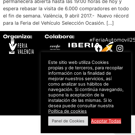
permanecerá abierta hasta las 19:00 horas de hoy y
espera rebasar la visita de 6.000 compradores en todo
el fin de semana. València, 9 abril 2017.- Nuevo récord
para la Feria del Vehículo Selección Ocasión. […]
Organiza:
Colabora:
#FeriaAutomovil2
Bonos descuento para
Aviso Legal –
Política
los viajes a ferias
Este sitio web utiliza Cookies
de Privacidad
organizadas por Feria
Valencia al obtener tu
propias y de terceros, para recopilar
© Feria Valencia, todos
entrada
información con la finalidad de
los derechos reservados
mejorar nuestros servicios, así
como analizar sus hábitos de
navegación. Si continúa navegando,
supone la aceptación de la
Descuento en tarifas
instalación de las mismas. Si lo
de hotel durante
ferias organizadas
desea puede consultar nuestra
por Feria Valencia
Política de cookies
Aceptar Todas
Panel de Cookies