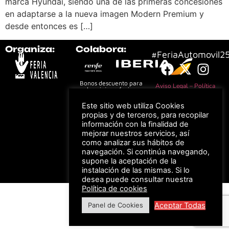
marca Hyundai, siendo una de las primeras concesiones
en adaptarse a la nueva imagen Modern Premium y
desde entonces es […]
Organiza:
Colabora:
#FeriaAutomovil2
Bonos descuento para
Aviso Legal –
Política
los viajes a ferias
de Privacidad
organizadas por Feria
Valencia al obtener tu
© Feria Valencia, todos
Este sitio web utiliza Cookies
entrada
los derechos reservados
propias y de terceros, para recopilar
información con la finalidad de
mejorar nuestros servicios, así
como analizar sus hábitos de
Descuento en tarifas
navegación. Si continúa navegando,
de hotel durante
supone la aceptación de la
ferias organizadas
por Feria Valencia
instalación de las mismas. Si lo
desea puede consultar nuestra
Política de cookies
Aceptar Todas
Panel de Cookies