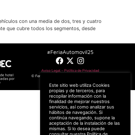
vehículos con una media de dos, tres y cuatro
te que cubre todos los segmentos, desde
#FeriaAutomovil25
Aviso Legal –
Política de Privacidad
 de hotel
© Feria Valencia, todos los derechos reservados
zadas por
a
Este sitio web utiliza Cookies
propias y de terceros, para
recopilar información con la
finalidad de mejorar nuestros
servicios, así como analizar sus
hábitos de navegación. Si
continúa navegando, supone la
aceptación de la instalación de las
mismas. Si lo desea puede
consultar nuestra
Política de