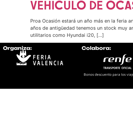
VEHÍCULO DE OCA
Proa Ocasión estará un año más en la feria an
años de antigüedad tenemos un stock muy am
utilitarios como Hyundai i20, […]
Organiza:
Colabora:
Bonos descuento para los viaje