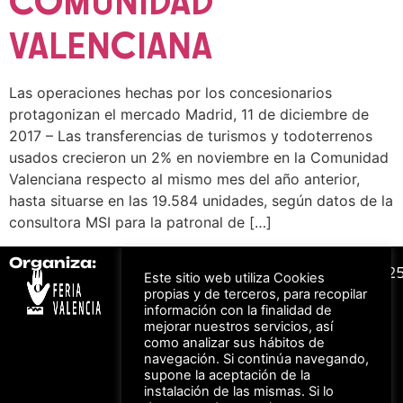
COMUNIDAD
VALENCIANA
Las operaciones hechas por los concesionarios
protagonizan el mercado Madrid, 11 de diciembre de
2017 – Las transferencias de turismos y todoterrenos
usados crecieron un 2% en noviembre en la Comunidad
Valenciana respecto al mismo mes del año anterior,
hasta situarse en las 19.584 unidades, según datos de la
consultora MSI para la patronal de […]
Organiza:
Colabora:
#FeriaAutomovil2
Este sitio web utiliza Cookies
propias y de terceros, para recopilar
información con la finalidad de
Bonos descuento para
mejorar nuestros servicios, así
Aviso Legal –
Política
los viajes a ferias
como analizar sus hábitos de
de Privacidad
organizadas por Feria
Valencia al obtener tu
navegación. Si continúa navegando,
© Feria Valencia, todos
entrada
supone la aceptación de la
los derechos reservados
instalación de las mismas. Si lo