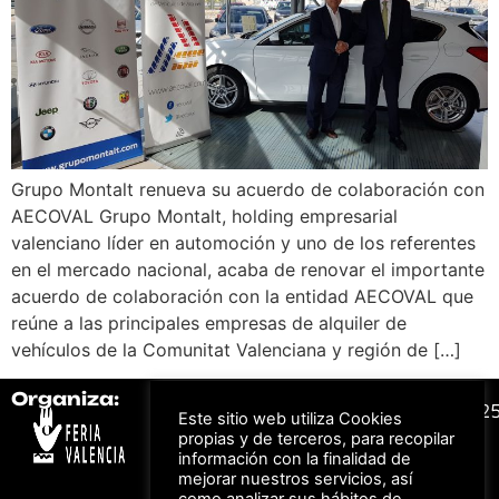
Grupo Montalt renueva su acuerdo de colaboración con
AECOVAL Grupo Montalt, holding empresarial
valenciano líder en automoción y uno de los referentes
en el mercado nacional, acaba de renovar el importante
acuerdo de colaboración con la entidad AECOVAL que
reúne a las principales empresas de alquiler de
vehículos de la Comunitat Valenciana y región de […]
Organiza:
Colabora:
#FeriaAutomovil2
Este sitio web utiliza Cookies
propias y de terceros, para recopilar
información con la finalidad de
Bonos descuento para
mejorar nuestros servicios, así
Aviso Legal –
Política
los viajes a ferias