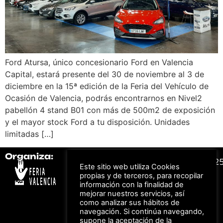
Ford Atursa, único concesionario Ford en Valencia
Capital, estará presente del 30 de noviembre al 3 de
diciembre en la 15ª edición de la Feria del Vehículo de
Ocasión de Valencia, podrás encontrarnos en Nivel2
pabellón 4 stand B01 con más de 500m2 de exposición
y el mayor stock Ford a tu disposición. Unidades
limitadas […]
Organiza:
Colabora:
#FeriaAutomovil2
Este sitio web utiliza Cookies
propias y de terceros, para recopilar
información con la finalidad de
Bonos descuento para
Aviso Legal –
Política
mejorar nuestros servicios, así
los viajes a ferias
de Privacidad
organizadas por Feria
como analizar sus hábitos de
Valencia al obtener tu
© Feria Valencia, todos
navegación. Si continúa navegando,
entrada
los derechos reservados
supone la aceptación de la