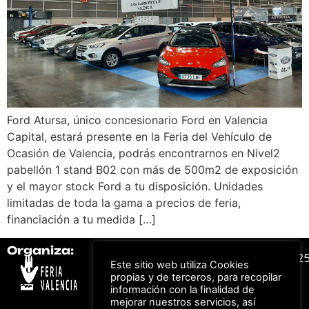
Ford Atursa, único concesionario Ford en Valencia
Capital, estará presente en la Feria del Vehículo de
Ocasión de Valencia, podrás encontrarnos en Nivel2
pabellón 1 stand B02 con más de 500m2 de exposición
y el mayor stock Ford a tu disposición. Unidades
limitadas de toda la gama a precios de feria,
financiación a tu medida […]
Organiza:
Colabora:
#FeriaAutomovil2
Este sitio web utiliza Cookies
propias y de terceros, para recopilar
información con la finalidad de
Bonos descuento para
Aviso Legal –
Política
mejorar nuestros servicios, así
los viajes a ferias