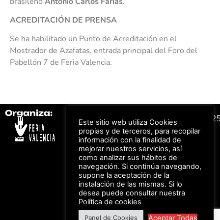
brasileño
Antonio Carlos Farias
.
ACREDITACIÓN DE PRENSA
Se ha habilitado un Punto de Acreditación en el
Mostrador de Azafatas, entrada principal del Foro del
Pabellón 7 de Feria Valencia.
Organiza:
Colabora:
#FeriaAutomovil2
Este sitio web utiliza Cookies
propias y de terceros, para recopilar
información con la finalidad de
Bonos descuento para
mejorar nuestros servicios, así
Aviso Legal –
Política
los viajes a ferias
como analizar sus hábitos de
de Privacidad
organizadas por Feria
Valencia al obtener tu
navegación. Si continúa navegando,
© Feria Valencia, todos
entrada
supone la aceptación de la
los derechos reservados
instalación de las mismas. Si lo
desea puede consultar nuestra
Política de cookies
Descuento en tarifas
de hotel durante
Aceptar Todas
Panel de Cookies