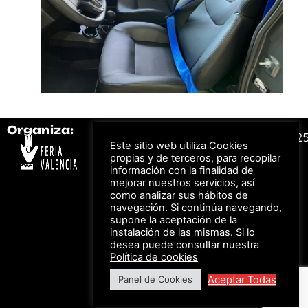
Organiza:
Colabora:
#FeriaAutomovil2
Este sitio web utiliza Cookies
propias y de terceros, para recopilar
información con la finalidad de
Bonos descuento para
Aviso Legal –
Política
mejorar nuestros servicios, así
los viajes a ferias
de Privacidad
organizadas por Feria
como analizar sus hábitos de
Valencia al obtener tu
© Feria Valencia, todos
navegación. Si continúa navegando,
entrada
los derechos reservados
supone la aceptación de la
instalación de las mismas. Si lo
desea puede consultar nuestra
Política de cookies
Descuento en tarifas
de hotel durante
Aceptar Todas
Panel de Cookies
ferias organizadas
por Feria Valencia