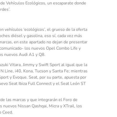
o de Vehículos Ecológicos, un escaparate donde
rdes’.
 vehículos ‘ecológicos’, el grueso de la oferta
oches diésel y gasolina, eso sí, cada vez más
arcas, en este apartado no dejan de presentar
 comunicado- los nuevos Opel Combo Life y
os nuevos Audi A1 y Q8.
ki Vitara, Jimmy y Swift Sport al igual que la
N Line, i40, Kona, Tucson y Santa Fe; mientras
ort y Evoque. Seat, por su parte, apuesta por
uevo Seat Ibiza Full Connect y el Seat León ST
de las marcas y que integrarán el Foro de
 nuevos Nissan Qashqai, Micra y XTrail, los
o Ceed.