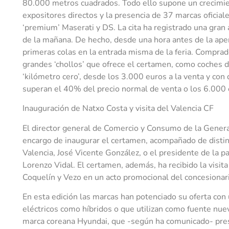
80.000 metros cuadrados. Todo ello supone un crecimi
expositores directos y la presencia de 37 marcas oficial
‘premium’ Maserati y DS. La cita ha registrado una gra
de la mañana. De hecho, desde una hora antes de la aper
primeras colas en la entrada misma de la feria. Comprado
grandes ‘chollos’ que ofrece el certamen, como coches 
‘kilómetro cero’, desde los 3.000 euros a la venta y co
superan el 40% del precio normal de venta o los 6.000 
Inauguración de Natxo Costa y visita del Valencia CF
El director general de Comercio y Consumo de la General
encargo de inaugurar el certamen, acompañado de distin
Valencia, José Vicente González, o el presidente de la pa
Lorenzo Vidal. El certamen, además, ha recibido la visit
Coquelín y Vezo en un acto promocional del concesionari
En esta edición las marcas han potenciado su oferta c
eléctricos como híbridos o que utilizan como fuente nuev
marca coreana Hyundai, que -según ha comunicado- pres