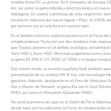
modelo Kona EV, su primer SUV compacto de Europa 10
km; así como la gama híbrida y eléctrica Ioniq y el nue
hidrógeno. En cuanto a primicias de este segmento, tam
escena en Valencia del nuevo Jaguar i-Pace, el 100% elé
por primera vez en una feria en nuestro país.
En el ámbito eléctrico repetirá presencia en la Feria de
estadounidense Tesla con sus dos modelos más represen
que Toyota, pionero en el ámbito ecológico, presentará 
Yaris HSD y Auris HSD. Otra marca japonesa como Lexus
la gama ES 300 h, UY 250h, LC 500h y el buque insigni
Del mismo modo, la enseña española Seat también apost
presentación de su modelo Mii & You, con tecnología hí
gasolina. Además, destacarán en el Foro de Vehículos E
Zoe y Master de Renault, la gama Kia con el Soul Eléctr
PHEV así como el Mitsubishi Outlander PHEV.
No será la primera vez que en el Salón de Feria Valencia
desde hace ya tres ediciones la Feria, en colaboración c