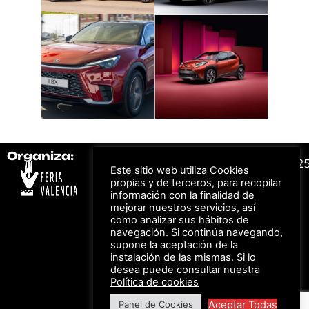
Organiza:
Colabora:
#FeriaAutomovil2
Este sitio web utiliza Cookies
propias y de terceros, para recopilar
información con la finalidad de
Bonos descuento para
Aviso Legal –
Política
mejorar nuestros servicios, así
los viajes a ferias
de Privacidad
organizadas por Feria
como analizar sus hábitos de
Valencia al obtener tu
© Feria Valencia, todos
navegación. Si continúa navegando,
entrada
los derechos reservados
supone la aceptación de la
instalación de las mismas. Si lo
desea puede consultar nuestra
Política de cookies
Descuento en tarifas
de hotel durante
Aceptar Todas
Panel de Cookies