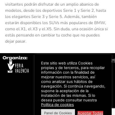
visitantes podrán disfrutar de un amplio abanico de
modelos, desde los deportivos Serie 1 y Serie 2, hasta
los elegantes Serie 3 y Serie 5. Además, también
estarán disponibles los SUVs más populares de BMW,
como el X1, el X3 y el X5. Sin duda, una ocasión única si
estás pensando en cambiar tu coche que no puedes
dejar pasar.
Organiza:
Colabora:
#FeriaAutomovil2
Este sitio web utiliza Cookies
propias y de terceros, para recopilar
información con la finalidad de
Bonos descuento para
Aviso Legal –
Política
mejorar nuestros servicios, así
los viajes a ferias
de Privacidad
organizadas por Feria
como analizar sus hábitos de
Valencia al obtener tu
© Feria Valencia, todos
navegación. Si continúa navegando,
entrada
los derechos reservados
supone la aceptación de la
instalación de las mismas. Si lo
desea puede consultar nuestra
Política de cookies
Descuento en tarifas
de hotel durante
Aceptar Todas
Panel de Cookies