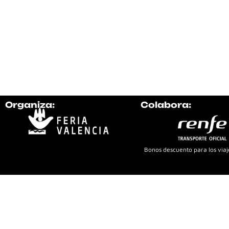
Organiza:
Colabora:
Bonos descuento para los viaje