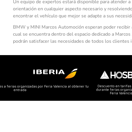
Un equipo de expertos estará disponible para atender a l
orientación en cualquier aspecto necesario y resolviend
encontrar el vehículo que mejor se adapte a sus necesid
BMW y MINI Marcos Automoción esperan poder recibir a to
cual se encuentra dentro del espacio dedicado a Marc
podrán satisfacer las necesidades de todos los clientes 
Descuento en tarifas
s a ferias organizadas por Feria Valencia al obtener tu
durante ferias organi
entrada
Feria Valenci