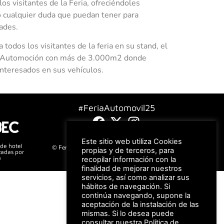
os visitantes de la Feria, ofreciéndoles
o cualquier duda que puedan tener para
ades.
dos los visitantes de la feria en su stand, el
os Automoción con más de 3.000m2 donde
interesados en sus vehículos.
#FeriaAutomovil25
Aviso Legal –
Política de Privacidad
Este sitio web utiliza Cookies
 de hotel
© Feria Valencia, todos los derechos reservados
propias y de terceros, para
zadas por
a
recopilar información con la
finalidad de mejorar nuestros
servicios, así como analizar sus
hábitos de navegación. Si
continúa navegando, supone la
aceptación de la instalación de las
mismas. Si lo desea puede
consultar nuestra
Política de