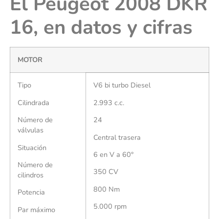
El Peugeot 2008 DKR
16, en datos y cifras
MOTOR
Tipo
V6 bi turbo Diesel
Cilindrada
2.993 c.c.
Número de
24
válvulas
Central trasera
Situación
6 en V a 60°
Número de
350 CV
cilindros
800 Nm
Potencia
5.000 rpm
Par máximo