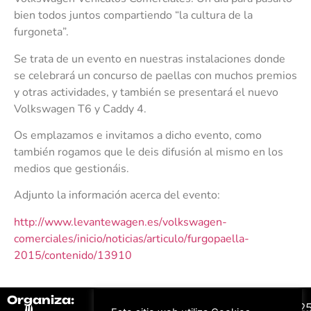
bien todos juntos compartiendo “la cultura de la
furgoneta”.
Se trata de un evento en nuestras instalaciones donde
se celebrará un concurso de paellas con muchos premios
y otras actividades, y también se presentará el nuevo
Volkswagen T6 y Caddy 4.
Os emplazamos e invitamos a dicho evento, como
también rogamos que le deis difusión al mismo en los
medios que gestionáis.
Adjunto la información acerca del evento:
http://www.levantewagen.es/volkswagen-
comerciales/inicio/noticias/articulo/furgopaella-
2015/contenido/13910
Organiza:
Colabora:
#FeriaAutomovil2