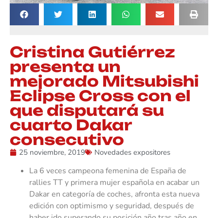
Cristina Gutiérrez
presenta un
mejorado Mitsubishi
Eclipse Cross con el
que disputará su
cuarto Dakar
consecutivo
25 noviembre, 2019
Novedades expositores
La 6 veces campeona femenina de España de
rallies TT y primera mujer española en acabar un
Dakar en categoría de coches, afronta esta nueva
edición con optimismo y seguridad, después de
haber ido superando su posición año tras año en