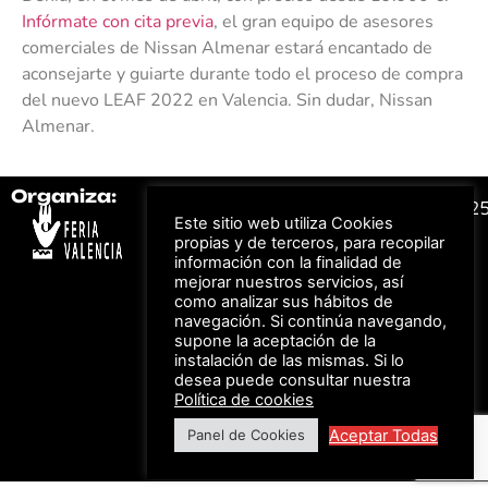
Infórmate con cita previa
, el gran equipo de asesores
comerciales de Nissan Almenar estará encantado de
aconsejarte y guiarte durante todo el proceso de compra
del nuevo LEAF 2022 en Valencia. Sin dudar, Nissan
Almenar.
Organiza:
Colabora:
#FeriaAutomovil2
Este sitio web utiliza Cookies
propias y de terceros, para recopilar
información con la finalidad de
Bonos descuento para
Aviso Legal –
Política
mejorar nuestros servicios, así
los viajes a ferias
de Privacidad
organizadas por Feria
como analizar sus hábitos de
Valencia al obtener tu
© Feria Valencia, todos
navegación. Si continúa navegando,
entrada
los derechos reservados
supone la aceptación de la
instalación de las mismas. Si lo
desea puede consultar nuestra
Política de cookies
Descuento en tarifas
de hotel durante
Aceptar Todas
Panel de Cookies
ferias organizadas
por Feria Valencia