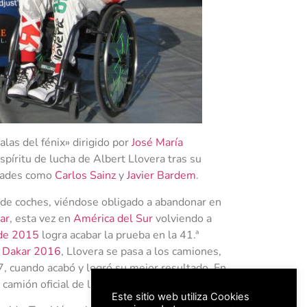
las del fénix» dirigido por
José María
espíritu de lucha de Albert Llovera tras su
idades como
Carlos Sainz
y
Javier Bardem
.​
 de coches, viéndose obligado a abandonar en
ar
, esta vez en
América del Sur
volviendo a
 de 2015
logra acabar la prueba en la 41.ª
y Dakar 2016
, Llovera se pasa a los camiones,
, cuando acabó y logró su mejor resultado. En
camión oficial de la marca
IVECO
.​
Este sitio web utiliza Cookies