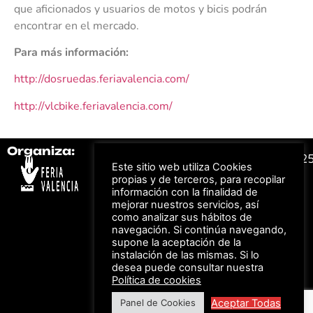
que aficionados y usuarios de motos y bicis podrán
encontrar en el mercado.
Para más información:
http://dosruedas.feriavalencia.com/
http://vlcbike.feriavalencia.com/
Organiza:
Colabora:
#FeriaAutomovil2
Este sitio web utiliza Cookies
propias y de terceros, para recopilar
información con la finalidad de
Bonos descuento para
Aviso Legal –
Política
mejorar nuestros servicios, así
los viajes a ferias
de Privacidad
organizadas por Feria
como analizar sus hábitos de
Valencia al obtener tu
© Feria Valencia, todos
navegación. Si continúa navegando,
entrada
los derechos reservados
supone la aceptación de la
instalación de las mismas. Si lo
desea puede consultar nuestra
Política de cookies
Descuento en tarifas
de hotel durante
Aceptar Todas
Panel de Cookies
ferias organizadas