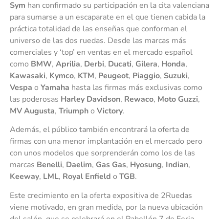
Sym
han confirmado su participación en la cita valenciana
para sumarse a un escaparate en el que tienen cabida la
práctica totalidad de las enseñas que conforman el
universo de las dos ruedas. Desde las marcas más
comerciales y ‘top’ en ventas en el mercado español
como
BMW
,
Aprilia
,
Derbi
,
Ducati
,
Gilera
,
Honda
,
Kawasaki
,
Kymco
,
KTM
,
Peugeot
,
Piaggio
,
Suzuki
,
Vespa
o
Yamaha
hasta las firmas más exclusivas como
las poderosas
Harley Davidson
,
Rewaco
,
Moto Guzzi
,
MV Augusta
,
Triumph
o
Victory
.
Además, el público también encontrará la oferta de
firmas con una menor implantación en el mercado pero
con unos modelos que sorprenderán como los de las
marcas
Benelli
,
Daelim
,
Gas Gas
,
Hyosung
,
Indian
,
Keeway
,
LML
,
Royal Enfield
o
TGB
.
Este crecimiento en la oferta expositiva de 2Ruedas
viene motivado, en gran medida, por la nueva ubicación
del salón, que se celebrará en el Pabellón 7 de Feria