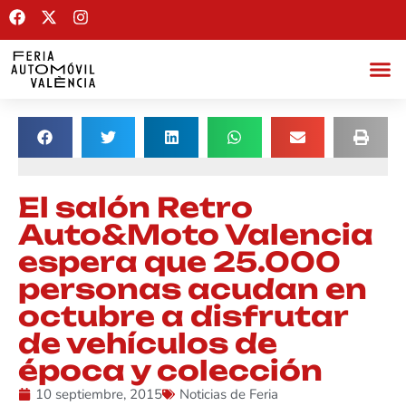
El salón Retro
Auto&Moto Valencia
espera que 25.000
personas acudan en
octubre a disfrutar
de vehículos de
época y colección
10 septiembre, 2015
Noticias de Feria