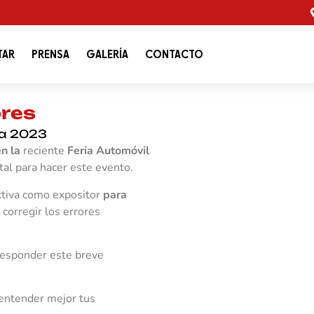
TAR
PRENSA
GALERÍA
CONTACTO
ores
ia 2023
en la
reciente
Feria Automóvil
al para hacer este evento.
tiva como expositor
para
 corregir los errores
responder este breve
entender mejor tus