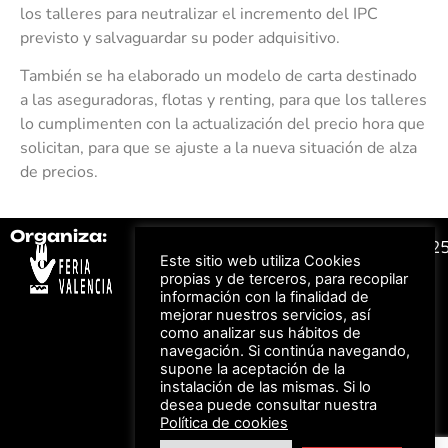
los talleres para neutralizar el incremento del IPC
previsto y salvaguardar su poder adquisitivo.
También se ha elaborado un modelo de carta destinado
a las aseguradoras, flotas y renting, para que los talleres
lo cumplimenten con la actualización del precio hora que
solicitan, para que se ajuste a la nueva situación de alza
de precios.
Organiza:
Colabora:
#FeriaAutomovil2
Este sitio web utiliza Cookies
propias y de terceros, para recopilar
información con la finalidad de
Bonos descuento para
Aviso Legal –
Política
mejorar nuestros servicios, así
los viajes a ferias
de Privacidad
organizadas por Feria
como analizar sus hábitos de
Valencia al obtener tu
© Feria Valencia, todos
navegación. Si continúa navegando,
entrada
los derechos reservados
supone la aceptación de la
instalación de las mismas. Si lo
desea puede consultar nuestra
Política de cookies
Descuento en tarifas
de hotel durante