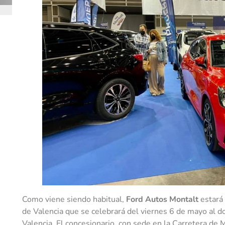
Como viene siendo habitual,
Ford Autos Montalt
estará 
de Valencia que se celebrará del viernes 6 de mayo al d
Valencia. El concesionario, con sede en la Carretera de 