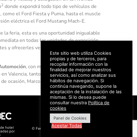
2
m
donde expondrá todo tipo de vehículos de
, como el Ford Fiesta y Puma, hasta el muscle
sión eléctrica el Ford Mustang Mach-E.
e la feria, esta es una oportunidad inigualable
inmediata en todas las unidades de exposición.
tes y ofrecerles vehículos adaptados a sus
Este sitio web utiliza Cookies
propias y de terceros, para
recopilar información con la
2
Automoción
, con más de 3.000m
y la mejor
finalidad de mejorar nuestros
 en Valencia, tanto con diversas marcas
servicios, así como analizar sus
o de ocasión, Marcos Ocasión.
hábitos de navegación. Si
continúa navegando, supone la
aceptación de la instalación de las
mismas. Si lo desea puede
consultar nuestra
Política de
#FeriaAutomovil25
cookies
Panel de Cookies
Aviso Legal –
Política de Privacidad
Aceptar Todas
 de hotel
© Feria Valencia, todos los derechos reservados
zadas por
a