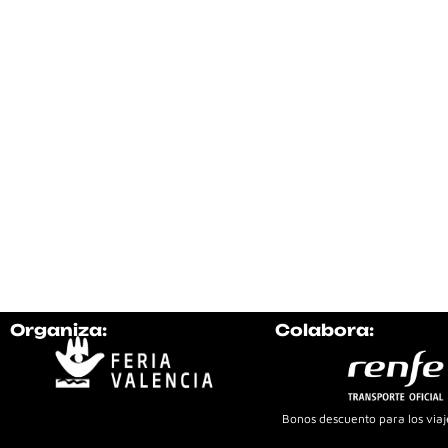
Organiza:
Colabora:
Bonos descuento para los viaje