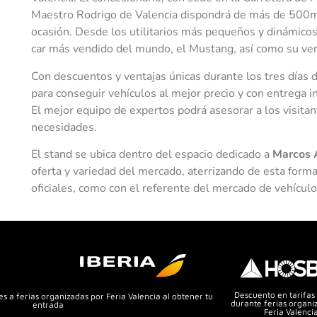
Maestro Rodrigo de Valencia dispondrá de más de 500
ocasión. Desde los utilitarios más pequeños y dinámicos
car más vendido del mundo, el Mustang, así como su ver
Con descuentos y ventajas únicas durante los tres días d
para conseguir vehículos al mejor precio y con entrega 
El mejor equipo de expertos podrá asesorar a los visitan
necesidades.
El stand se ubica dentro del espacio dedicado a
Marcos 
oferta y variedad del mercado, aterrizando de esta forma
oficiales, como con el referente del mercado de vehícul
Descuento en tarifas
s a ferias organizadas por Feria Valencia al obtener tu
durante ferias organi
entrada
Feria Valenci