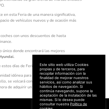
VO.
e en esta Feria de una manera significativa,
spacio de vehículos nuevos y de ocasión más
 coches con unos descuentos de hasta
inance.
io único donde encontrará las mejores
Hyundai.
Este sitio web utiliza Cookies
 estos días de Feria.
propias y de terceros, para
recopilar información con la
unidad idónea para cambiar de vehículo y desde
finalidad de mejorar nuestros
llo, se volcará con gran esfuerzo para ofrecer
servicios, así como analizar sus
hora de adquirir un vehículo.
hábitos de navegación. Si
continúa navegando, supone la
aceptación de la instalación de las
mismas. Si lo desea puede
consultar nuestra
Política de
#FeriaAutomovil25
cookies