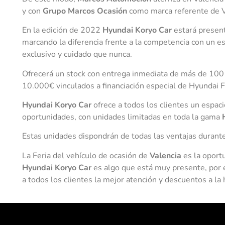
y con
Grupo Marcos Ocasión
como marca referente de 
En la edición de 2022
Hyundai Koryo Car
estará present
marcando la diferencia frente a la competencia con un e
exclusivo y cuidado que nunca.
Ofrecerá un stock con entrega inmediata de más de 100
10.000€ vinculados a financiación especial de Hyundai F
Hyundai Koryo Car
ofrece a todos los clientes un espac
oportunidades, con unidades limitadas en toda la gama
Estas unidades dispondrán de todas las ventajas durante
La Feria del vehículo de ocasión de
Valencia
es la oport
Hyundai Koryo Car
es algo que está muy presente, por e
a todos los clientes la mejor atención y descuentos a la 