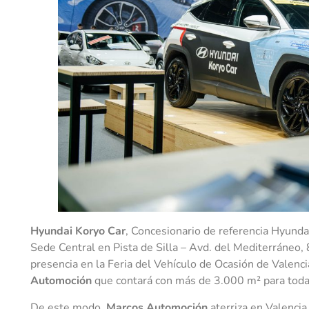
Hyundai Koryo Car
, Concesionario de referencia Hyundai
Sede Central en Pista de Silla – Avd. del Mediterráneo, 
presencia en la Feria del Vehículo de Ocasión de Valenc
Automoción
que contará con más de 3.000 m² para toda
De este modo,
Marcos Automoción
aterriza en Valencia