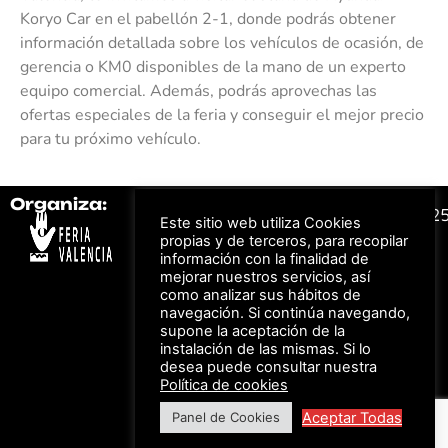
Koryo Car en el pabellón 2-1, donde podrás obtener
información detallada sobre los vehículos de ocasión, de
gerencia o KM0 disponibles de la mano de un experto
equipo comercial. Además, podrás aprovechas las
ofertas especiales de la feria y conseguir el mejor precio
para tu próximo vehículo.
Organiza:
Colabora:
#FeriaAutomovil2
Este sitio web utiliza Cookies
propias y de terceros, para recopilar
información con la finalidad de
Bonos descuento para
Aviso Legal –
Política
mejorar nuestros servicios, así
los viajes a ferias
de Privacidad
como analizar sus hábitos de
organizadas por Feria
Valencia al obtener tu
© Feria Valencia, todos
navegación. Si continúa navegando,
entrada
los derechos reservados
supone la aceptación de la
instalación de las mismas. Si lo
desea puede consultar nuestra
Política de cookies
Descuento en tarifas
de hotel durante
Aceptar Todas
Panel de Cookies
ferias organizadas
por Feria Valencia