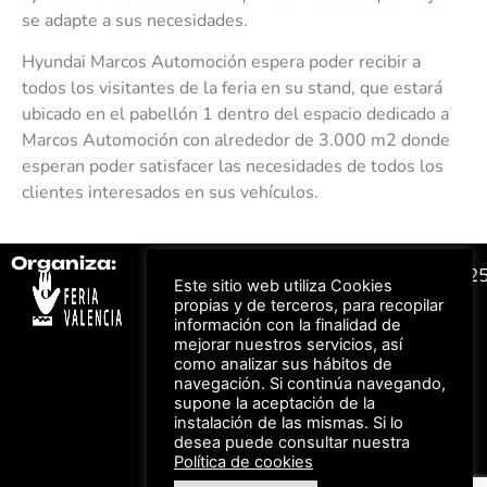
se adapte a sus necesidades.
Hyundai Marcos Automoción espera poder recibir a
todos los visitantes de la feria en su stand, que estará
ubicado en el pabellón 1 dentro del espacio dedicado a
Marcos Automoción con alrededor de 3.000 m2 donde
esperan poder satisfacer las necesidades de todos los
clientes interesados en sus vehículos.
Organiza:
Colabora:
#FeriaAutomovil2
Este sitio web utiliza Cookies
propias y de terceros, para recopilar
información con la finalidad de
Bonos descuento para
Aviso Legal –
Política
mejorar nuestros servicios, así
los viajes a ferias
de Privacidad
organizadas por Feria
como analizar sus hábitos de
Valencia al obtener tu
© Feria Valencia, todos
navegación. Si continúa navegando,
entrada
los derechos reservados
supone la aceptación de la
instalación de las mismas. Si lo
desea puede consultar nuestra
Política de cookies
Descuento en tarifas