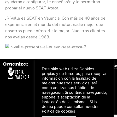
ayudarán a configurar, le enseñarán y le permitirán
probar el nuevo SEAT Ateca.
JR Valle es SEAT en Valencia. Con más de 48 años de
experiencia en el mundo del motor, nadie mejor que
nosotros puede ofrecerle lo mejor. Nuestros clientes
nos avalan desde 1968.
Organiza:
Colabora:
#FeriaAutomovil2
Este sitio web utiliza Cookies
propias y de terceros, para recopilar
información con la finalidad de
Bonos descuento para
Aviso Legal –
Política
mejorar nuestros servicios, así
los viajes a ferias
de Privacidad
como analizar sus hábitos de
organizadas por Feria
Valencia al obtener tu
© Feria Valencia, todos
navegación. Si continúa navegando,
entrada
los derechos reservados
supone la aceptación de la
instalación de las mismas. Si lo
desea puede consultar nuestra
Política de cookies
Descuento en tarifas