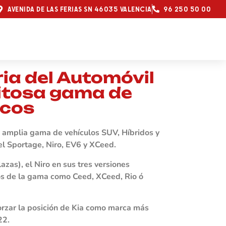
AVENIDA DE LAS FERIAS SN 46035 VALENCIA
96 250 50 00
ria del Automóvil
xitosa gama de
icos
u amplia gama de vehículos SUV, Híbridos y
el Sportage, Niro, EV6 y XCeed.
zas), el Niro en sus tres versiones
los de la gama como Ceed, XCeed, Rio ó
forzar la posición de Kia como marca más
22.