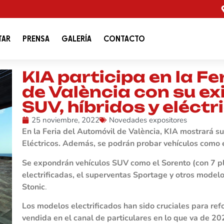
TAR
PRENSA
GALERÍA
CONTACTO
KIA participa en la Fe
de València con su e
SUV, híbridos y eléctr
25 noviembre, 2022
Novedades expositores
En la Feria del Automóvil de València, KIA mostrará s
Eléctricos. Además, se podrán probar vehículos como 
Se expondrán vehículos SUV como el Sorento (con 7 pla
electrificadas, el superventas Sportage y otros mode
Stonic
.
Los modelos electrificados han sido cruciales para re
vendida en el canal de particulares en lo que va de 20