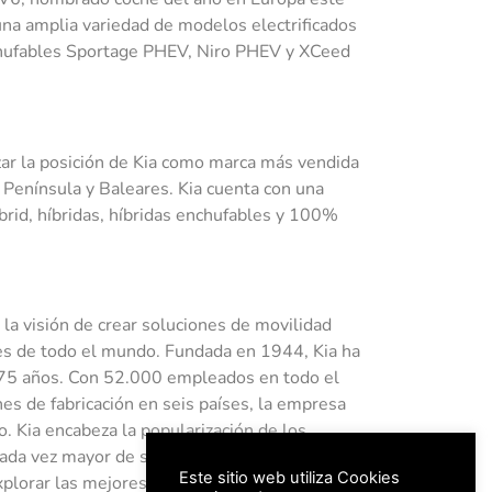
na amplia variedad de modelos electrificados
nchufables Sportage PHEV, Niro PHEV y XCeed
rzar la posición de Kia como marca más vendida
 Península y Baleares. Kia cuenta con una
rid, híbridas, híbridas enchufables y 100%
la visión de crear soluciones de movilidad
es de todo el mundo. Fundada en 1944, Kia ha
 75 años. Con 52.000 empleados en todo el
s de fabricación en seis países, la empresa
. Kia encabeza la popularización de los
cada vez mayor de servicios de movilidad,
Este sitio web utiliza Cookies
plorar las mejores formas de moverse. El