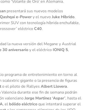
 como ‘Volante de Oro’ en Alemania.
san
presentará sus nuevos modelos
Qashqai e-Power
y el nuevo
Juke Híbrido
.
primer SUV con tecnología híbrida enchufable,
crossover’ eléctrico
C40
.
ad la nueva versión del Megane y Austrial
 30 aniversario
y el eléctrico
IONIQ 5
,
plio programa de entretenimiento en torno al
scalextric gigante o la presencia de figuras
t
o el piloto de Rallyes
Albert Llovera
.
a Valencia durante ese fin de semana podrán
eón valenciano
Jorge Martínez ‘Aspar’
, hasta el
TA
, el
bólido eléctrico
que intentará superar el
eat
a los campeones olímpicos de los JJOO