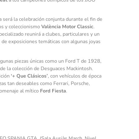
será la celebración conjunta durante el fin de
cos y coleccionismo
València Motor Classic
.
ializado reunirá a clubes, particulares y un
de exposiciones temáticas con algunas joyas
 algunas piezas únicas como un Ford T de 1928,
e la colección de Desguaces Mackintosh.
ición
‘+ Que Clásicos’
, con vehículos de época
zas tan deseables como Ferrari, Porsche,
homenaje al mítico
Ford Fiesta
.
CEO SPANIA GTA. (Sala Ausiàs March. Nivel