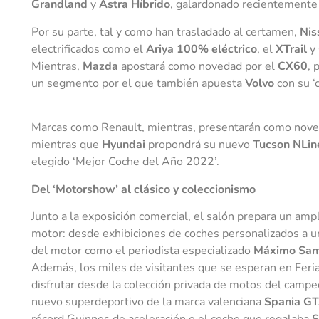
Grandland
y
Astra Híbrido
, galardonado recientemente
Por su parte, tal y como han trasladado al certamen,
Nis
electrificados como el
Ariya 100% eléctrico
, el
XTrail
y
Mientras,
Mazda
apostará como novedad por el
CX60
, 
un segmento por el que también apuesta
Volvo
con su ‘
Marcas como Renault, mientras, presentarán como noved
mientras que
Hyundai
propondrá su nuevo
Tucson NLine
elegido ‘Mejor Coche del Año 2022’.
Del ‘Motorshow’ al clásico y coleccionismo
Junto a la exposición comercial, el salón prepara un am
motor: desde exhibiciones de coches personalizados a un 
del motor como el periodista especializado
Máximo San
Además, los miles de visitantes que se esperan en Feri
disfrutar desde la colección privada de motos del camp
nuevo superdeportivo de la marca valenciana
Spania G
récord Guinnes de aceleración o el coche que regalaba
S