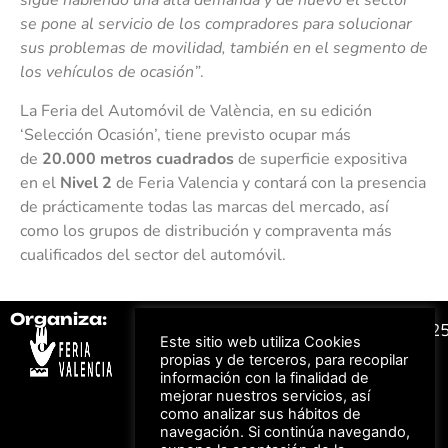
sigue habiendo una alta demanda y de nuevo el sector
se pone al servicio de los compradores para solucionar
sus problemas de movilidad, también en el segmento de
los vehículos de ocasión”
.
La Feria del Automóvil de València, en su edición
‘Selección Ocasión’, tiene previsto ocupar más
de
20.000 metros cuadrados
de superficie expositiva
en el
Nivel 2
de Feria Valencia y contará con la presencia
de prácticamente todas las marcas del mercado, así
como los grupos de distribución y compraventa más
cualificados del sector del automóvil.
Organiza:
Colabora:
#FeriaAutomovil2
Este sitio web utiliza Cookies
propias y de terceros, para recopilar
información con la finalidad de
Bonos descuento para
Aviso Legal –
Política
mejorar nuestros servicios, así
los viajes a ferias
de Privacidad
organizadas por Feria
como analizar sus hábitos de
Valencia al obtener tu
© Feria Valencia, todos
navegación. Si continúa navegando,
entrada
los derechos reservados