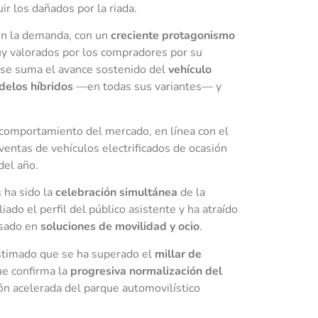
ir los dañados por la riada.
en la demanda, con un
creciente protagonismo
uy valorados por los compradores por su
o se suma el avance sostenido del
vehículo
elos híbridos
—en todas sus variantes— y
el comportamiento del mercado, en línea con el
entas de vehículos electrificados de ocasión
del año.
s ha sido la
celebración simultánea
de la
iado el perfil del público asistente y ha atraído
esado en
soluciones de movilidad y ocio
.
estimado que se ha superado el
millar de
ue confirma la
progresiva normalización del
ón acelerada del parque automovilístico