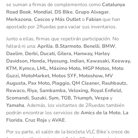
se suman a firmas de complementos como
Catalunya
Road Book
,
Mondial
,
DS Bike
,
Grupo Alvagar
,
Merkazona
,
Cascos y Más Outlet
o
Fabian
que han
apostado por 2Ruedas para vaciar sus inventarios.
Junto a ellas, firmas que repetirán participación. No
faltará ni una:
Aprilia
,
B.Starmoto
,
Benelli
,
BMW
,
Daelim
,
Derbi, Ducati, Gilera, Hanway, Harley
Davidson, Honda, Hyosung, Indian, Kawasaki, Keeway,
KTM, Kymco, LML, Máximo Moto, MGP Motos, Moto
Guzzi, MotoMarket, Motos SYF, Motoshow, MV
Augusta, Pax Moto, Piaggio, QM Cleaner, Rauhbautz,
Rewaco, Riya, Sambamba, Veloxing, Royal Enfield,
Scomandi, Suzuki, Sym, TGB, Triumph, Vespa
y
Yamaha
. Además, los visitantes de 2Ruedas también
podrán encontrar los servicios de
Amics de la Moto
,
La
Florida
,
Cruz Roja
y
AVAE
.
Por su parte, el salón de la bicicleta VLC Bike’s crece de