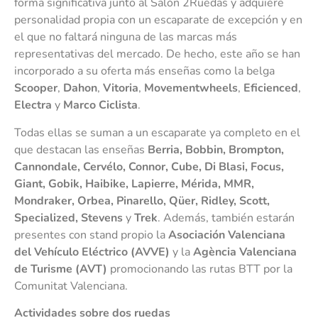
forma significativa junto al Salón 2Ruedas y adquiere
personalidad propia con un escaparate de excepción y en
el que no faltará ninguna de las marcas más
representativas del mercado. De hecho, este año se han
incorporado a su oferta más enseñas como la belga
Scooper
,
Dahon
,
Vitoria
,
Movementwheels
,
Eficienced
,
Electra
y
Marco Ciclista
.
Todas ellas se suman a un escaparate ya completo en el
que destacan las enseñas
Berria, Bobbin, Brompton,
Cannondale, Cervélo, Connor, Cube, Di Blasi, Focus,
Giant, Gobik, Haibike, Lapierre, Mérida, MMR,
Mondraker, Orbea, Pinarello, Qüer, Ridley, Scott,
Specialized, Stevens
y
Trek
. Además, también estarán
presentes con stand propio la
Asociación Valenciana
del Vehículo Eléctrico (AVVE)
y la
Agència Valenciana
de Turisme (AVT)
promocionando las rutas BTT por la
Comunitat Valenciana.
Actividades sobre dos ruedas