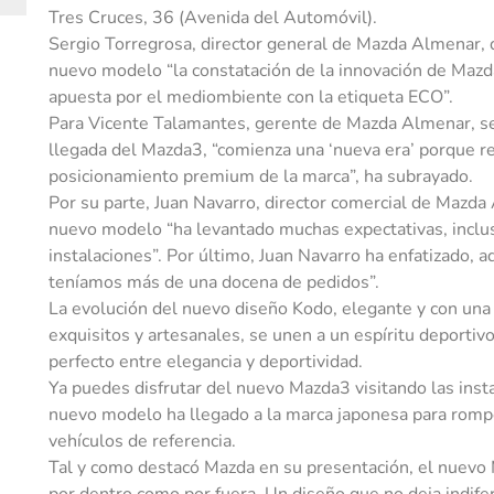
Tres Cruces, 36 (Avenida del Automóvil).
Sergio Torregrosa, director general de Mazda Almenar, d
nuevo modelo “la constatación de la innovación de Mazd
apuesta por el mediombiente con la etiqueta ECO”.
Para Vicente Talamantes, gerente de Mazda Almenar, se 
llegada del Mazda3, “comienza una ‘nueva era’ porque re
posicionamiento premium de la marca”, ha subrayado.
Por su parte, Juan Navarro, director comercial de Mazda
nuevo modelo “ha levantado muchas expectativas, inclus
instalaciones”. Por último, Juan Navarro ha enfatizado, 
teníamos más de una docena de pedidos”.
La evolución del nuevo diseño Kodo, elegante y con una
exquisitos y artesanales, se unen a un espíritu deportivo
perfecto entre elegancia y deportividad.
Ya puedes disfrutar del nuevo Mazda3 visitando las inst
nuevo modelo ha llegado a la marca japonesa para romp
vehículos de referencia.
Tal y como destacó Mazda en su presentación, el nuevo 
por dentro como por fuera. Un diseño que no deja indifer