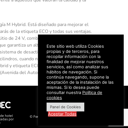
ía M Hybrid. Está diseñado para mejorar el
arás de la etiqueta ECO y todas sus ventajas.
 litio de 24 V, combinados con el exclusivo
e garantiza un alto rendimiento y eficiencia.
Este sitio web utiliza Cookies
propias y de terceros, para
 sistema de desactivación de cilindros que
recopilar información con la
cilindros, cuando no se requiere un alto par.
finalidad de mejorar nuestros
rid y etiqueta ECO. Ven a conocerlo e
servicios, así como analizar sus
hábitos de navegación. Si
(Avenida del Automóvil).
continúa navegando, supone la
aceptación de la instalación de las
mismas. Si lo desea puede
consultar nuestra
Política de
#FeriaAutomovil25
cookies
Panel de Cookies
Aviso Legal –
Política de Privacidad
Aceptar Todas
 de hotel
© Feria Valencia, todos los derechos reservados
zadas por
a