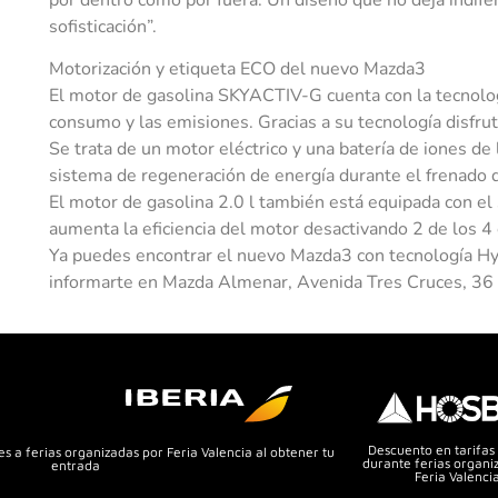
sofisticación”.
Motorización y etiqueta ECO del nuevo Mazda3
El motor de gasolina SKYACTIV-G cuenta con la tecnolog
consumo y las emisiones. Gracias a su tecnología disfrut
Se trata de un motor eléctrico y una batería de iones de
sistema de regeneración de energía durante el frenado qu
El motor de gasolina 2.0 l también está equipada con el
aumenta la eficiencia del motor desactivando 2 de los 4 
Ya puedes encontrar el nuevo Mazda3 con tecnología Hyb
informarte en Mazda Almenar, Avenida Tres Cruces, 36 
Descuento en tarifas
s a ferias organizadas por Feria Valencia al obtener tu
durante ferias organi
entrada
Feria Valenci