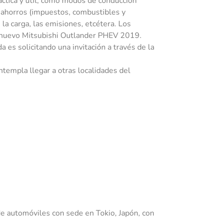
áctica y útil, como modos de conducción
o, ahorros (impuestos, combustibles y
a carga, las emisiones, etcétera. Los
l nuevo Mitsubishi Outlander PHEV 2019.
a es solicitando una invitación a través de la
templa llegar a otras localidades del
e automóviles con sede en Tokio, Japón, con