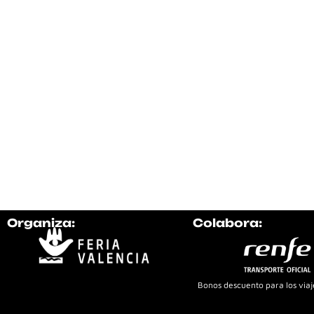
Organiza:
Colabora:
Bonos descuento para los viaje