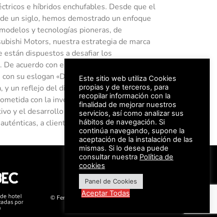
éctricos e híbridos enchufables. Desde que el
 de un siglo, hemos demostrado un enfoque
modelos y tecnologías pioneras, de
ubishi Motors, nuestra estrategia de marca
e están dispuestos a desafiar los
. De acuerdo con esta mentalidad, Mitsubishi
 con su eslogan «Drive your Ambition»: una
Este sitio web utiliza Cookies
propias y de terceros, para
y un reflejo del diálogo constante entre la
recopilar información con la
rometida con la inversión continua en nuevas
finalidad de mejorar nuestros
tivo y el desarrollo de nuevos productos,
servicios, así como analizar sus
hábitos de navegación. Si
uténticas, a clientes de todo el mundo.
continúa navegando, supone la
aceptación de la instalación de las
mismas. Si lo desea puede
consultar nuestra
Política de
#FeriaAutomovil25
cookies
Panel de Cookies
Aviso Legal –
Política de Privacidad
Aceptar Todas
 de hotel
© Feria Valencia, todos los derechos reservados
zadas por
a