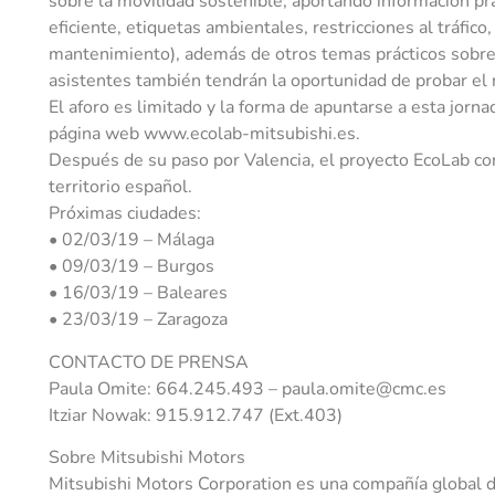
sobre la movilidad sostenible, aportando información pr
eficiente, etiquetas ambientales, restricciones al tráfic
mantenimiento), además de otros temas prácticos sobre l
asistentes también tendrán la oportunidad de probar e
El aforo es limitado y la forma de apuntarse a esta jornad
página web www.ecolab-mitsubishi.es.
Después de su paso por Valencia, el proyecto EcoLab con
territorio español.
Próximas ciudades:
• 02/03/19 – Málaga
• 09/03/19 – Burgos
• 16/03/19 – Baleares
• 23/03/19 – Zaragoza
CONTACTO DE PRENSA
Paula Omite: 664.245.493 – paula.omite@cmc.es
Itziar Nowak: 915.912.747 (Ext.403)
Sobre Mitsubishi Motors
Mitsubishi Motors Corporation es una compañía global d