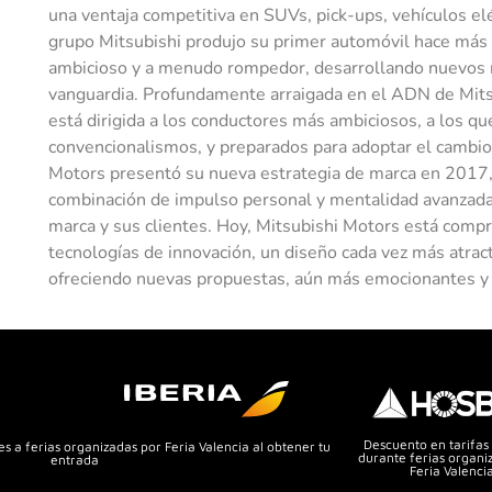
una ventaja competitiva en SUVs, pick-ups, vehículos el
grupo Mitsubishi produjo su primer automóvil hace más
ambicioso y a menudo rompedor, desarrollando nuevos 
vanguardia. Profundamente arraigada en el ADN de Mits
está dirigida a los conductores más ambiciosos, a los qu
convencionalismos, y preparados para adoptar el cambio
Motors presentó su nueva estrategia de marca en 2017,
combinación de impulso personal y mentalidad avanzada, 
marca y sus clientes. Hoy, Mitsubishi Motors está comp
tecnologías de innovación, un diseño cada vez más atrac
ofreciendo nuevas propuestas, aún más emocionantes y a
Descuento en tarifas
s a ferias organizadas por Feria Valencia al obtener tu
durante ferias organi
entrada
Feria Valenci