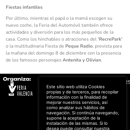
Fiestas infantiles
Por último, mientras el papá o la mamá escogen su
nuevo coche, la Feria del Automóvil también ofrece
actividades y diversión para los más pequeños de la
casa. Como los hinchables o atracciones del
‘RecrePark’
o la multitudinaria Fiesta de
Peque Radio
, prevista para
la mañana del domingo 8 de diciembre con la presencia
de los famosos personajes
Antenita y Olivian
.
Organiza:
Colabora:
#FeriaAutomovil2
Este sitio web utiliza Cookies
propias y de terceros, para recopilar
información con la finalidad de
Bonos descuento para
Aviso Legal –
Política
los viajes a ferias
mejorar nuestros servicios, así
de Privacidad
organizadas por Feria
como analizar sus hábitos de
Valencia al obtener tu
© Feria Valencia, todos
entrada
navegación. Si continúa navegando,
los derechos reservados
supone la aceptación de la
instalación de las mismas. Si lo
desea puede consultar nuestra