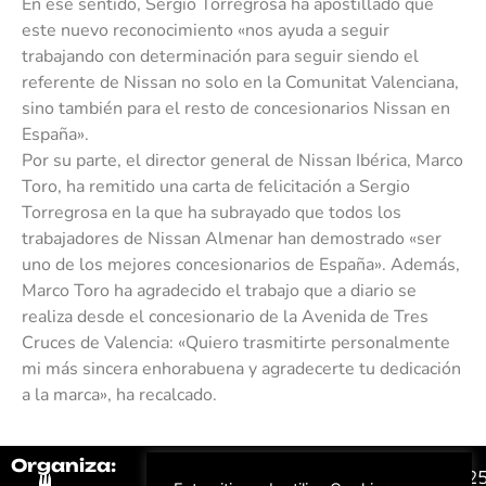
En ese sentido, Sergio Torregrosa ha apostillado que
este nuevo reconocimiento «nos ayuda a seguir
trabajando con determinación para seguir siendo el
referente de Nissan no solo en la Comunitat Valenciana,
sino también para el resto de concesionarios Nissan en
España».
Por su parte, el director general de Nissan Ibérica, Marco
Toro, ha remitido una carta de felicitación a Sergio
Torregrosa en la que ha subrayado que todos los
trabajadores de Nissan Almenar han demostrado «ser
uno de los mejores concesionarios de España». Además,
Marco Toro ha agradecido el trabajo que a diario se
realiza desde el concesionario de la Avenida de Tres
Cruces de Valencia: «Quiero trasmitirte personalmente
mi más sincera enhorabuena y agradecerte tu dedicación
a la marca», ha recalcado.
Organiza:
Colabora:
#FeriaAutomovil2