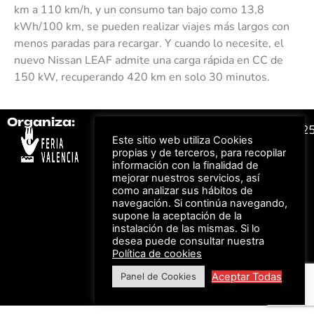
km a 110 km/h, y un consumo tan bajo como 13,8
kWh/100 km, se pueden realizar viajes más largos con
menos paradas para recargar. Y cuando lo necesite, el
nuevo Nissan LEAF admite una carga rápida en CC de
150 kW, recuperando 420 km en solo 30 minutos.
Organiza:
Colabora:
#FeriaAutomovil2
Este sitio web utiliza Cookies
propias y de terceros, para recopilar
información con la finalidad de
Bonos descuento para
Aviso Legal –
Política
mejorar nuestros servicios, así
los viajes a ferias
de Privacidad
organizadas por Feria
como analizar sus hábitos de
Valencia al obtener tu
© Feria Valencia, todos
navegación. Si continúa navegando,
entrada
los derechos reservados
supone la aceptación de la
instalación de las mismas. Si lo
desea puede consultar nuestra
Política de cookies
Descuento en tarifas
de hotel durante
Aceptar Todas
Panel de Cookies
ferias organizadas
por Feria Valencia