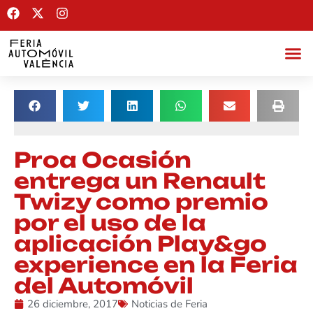
Proa Ocasión
entrega un Renault
Twizy como premio
por el uso de la
aplicación Play&go
experience en la Feria
del Automóvil
26 diciembre, 2017
Noticias de Feria