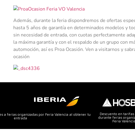
Además, durante la feria dispondremos de ofertas espec
hasta 5 años de garantía en determinados modelos y todo 
sin necesidad de entrada, con cuotas perfectamente adap
la máxima garantía y con el respaldo de un grupo con má
automoción, así es Proa Ocasión. Ven a visitarnos y sab
ocasión
Descuento en tarifas
s a ferias organizadas por Feria Valencia al obtener tu
durante ferias organi
entrada
Feria Valenci