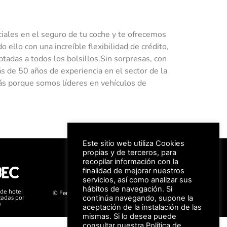
iales en el seguro de tu coche y te ofrecemos
ello con una increíble flexibilidad de crédito,
tadas a todos los bolsillos.Sin sorpresas, con
s de 50 años de experiencia en el sector de la
rás porque somos líderes en vehículos de
Este sitio web utiliza Cookies
#FeriaAutomovil25
propias y de terceros, para
recopilar información con la
finalidad de mejorar nuestros
servicios, así como analizar sus
Aviso Legal –
Política de Privacidad
hábitos de navegación. Si
 de hotel
© Feria Valencia, todos los derechos reservados
zadas por
continúa navegando, supone la
a
aceptación de la instalación de las
mismas. Si lo desea puede
consultar nuestra
Política de