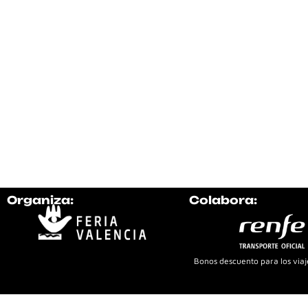
Organiza:
Colabora:
Bonos descuento para los viaje