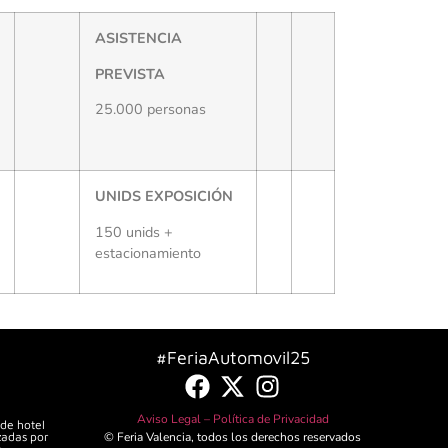
ASISTENCIA
PREVISTA
25.000 personas
UNIDS EXPOSICIÓN
150 unids +
estacionamiento
#FeriaAutomovil25
Aviso Legal –
Política de Privacidad
 de hotel
zadas por
© Feria Valencia, todos los derechos reservados