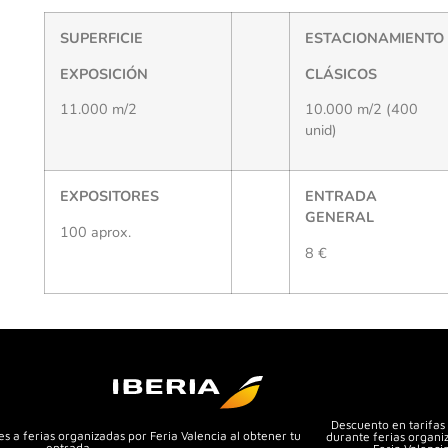
SUPERFICIE
ESTACIONAMIENTO
EXPOSICIÓN
CLÁSICOS
11.000 m/2
10.000 m/2 (400
unid)
EXPOSITORES
ENTRADA
GENERAL
100 aprox.
8 €
Descuento en tarifas
s a ferias organizadas por Feria Valencia al obtener tu
durante ferias organi
entrada