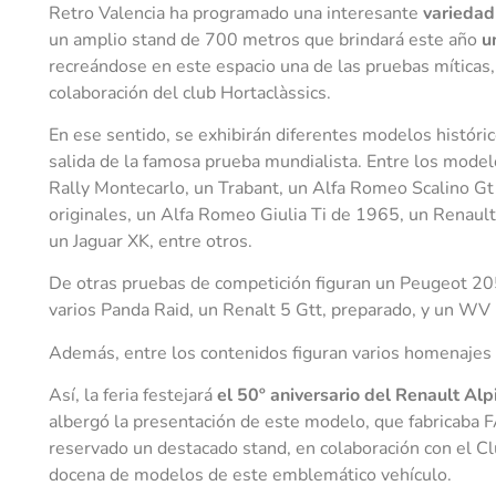
Retro Valencia ha programado una interesante
variedad
un amplio stand de 700 metros que brindará este año
u
recreándose en este espacio una de las pruebas míticas,
colaboración del club Hortaclàssics.
En ese sentido, se exhibirán diferentes modelos histór
salida de la famosa prueba mundialista. Entre los mode
Rally Montecarlo, un Trabant, un Alfa Romeo Scalino G
originales, un Alfa Romeo Giulia Ti de 1965, un Renaul
un Jaguar XK, entre otros.
De otras pruebas de competición figuran un Peugeot 205
varios Panda Raid, un Renalt 5 Gtt, preparado, y un WV P
Además, entre los contenidos figuran varios homenaje
Así, la feria festejará
el 50º aniversario del Renault Al
albergó la presentación de este modelo, que fabricaba 
reservado un destacado stand, en colaboración con el C
docena de modelos de este emblemático vehículo.