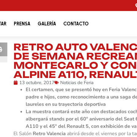
TAR
PRENSA
GALERÍA
CONTACTO
RETRO AUTO VALENCI
DE SEMANA RECREAN
MONTECARLO Y CON
ALPINE A110, RENAUL
13 octubre, 2017
Noticias de Feria
El certamen, que se presentó hoy en Feria Valenc
padre e hijos, como reconocimiento a una saga d
laureles en su trayectoria deportiva
La muestra contará este año con destacados coch
albergará stands por el 60º aniversario del Seat 
A110 y el 45º del Renault 5, con exhibición de 
El Salón
Retro Valencia
abrirá desde el viernes por la t