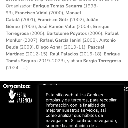
Organizador:
Enrique Tomás Segarra
(1998-
99),
Francisco Vidal
(2000),
Manuel
Catalá
(2001),
Francisco Götz
(2002),
Julián
Gómez
(2003),
José Ramón Valle
(2004),
Enrique
Torregrosa
(2005),
Bartolomé Poyatos
(2006),
Rafael
Monllor
(2007),
Rafael García Janini
(2008),
Antonio
Belda
(2009),
Diego Aznar
(2010-11),
Pascual
Martínez
(2012-15),
Raúl Palacios
(2016-18),
Enrique
Tomás Segura
(2019-2023), y ahora
Sergio Torregrosa
(2024 – …)
Organiza:
Colabora:
#FeriaAutomovil2
Este sitio web utiliza Cookies
propias y de terceros, para recopilar
información con la finalidad de
Bonos descuento para
Aviso Legal –
Política
los viajes a ferias
mejorar nuestros servicios, así
de Privacidad
organizadas por Feria
como analizar sus hábitos de
Valencia al obtener tu
© Feria Valencia, todos
entrada
navegación. Si continúa navegando,
los derechos reservados
supone la aceptación de la