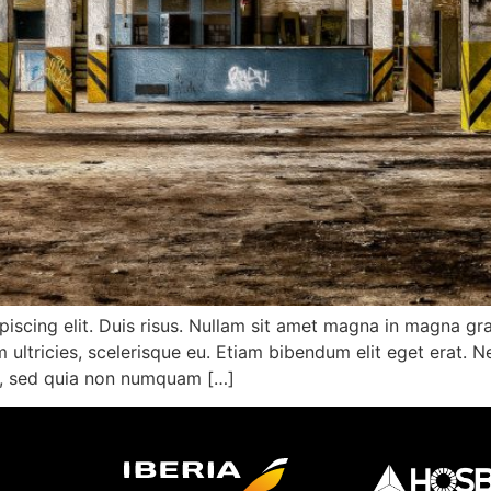
iscing elit. Duis risus. Nullam sit amet magna in magna gra
dum ultricies, scelerisque eu. Etiam bibendum elit eget erat
lit, sed quia non numquam […]