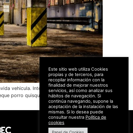
Este sitio web utiliza Cookies
propias y de terceros, para
recopilar información con la
finalidad de mejorar nuestros
vida vehicula. Integer imperdiet lectus quis
servicios, así como analizar sus
. Neque porro quisquam est, qui dolorem ipsum
hábitos de navegación. Si
continúa navegando, supone la
aceptación de la instalación de las
mismas. Si lo desea puede
consultar nuestra
Política de
#FeriaAutomovil25
cookies
Panel de Cookies