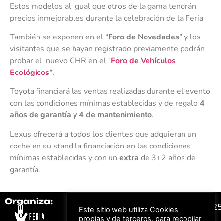
Estos modelos al igual que otros de la gama tendrán
precios inmejorables durante la celebración de la Feria
También se exponen en el “
Foro de Novedades
” y los
visitantes que se hayan registrado previamente podrán
probar el nuevo CHR en el “
Foro de Vehículos
Ecológicos
”
.
Toyota financiará las ventas realizadas durante el evento
con las condiciones mínimas establecidas y de regalo
4
años de garantía y 4 de mantenimiento
.
Lexus ofrecerá a todos los clientes que adquieran un
coche en su stand la financiación en las condiciones
mínimas establecidas y con un
extra
de 3+2 años de
garantía.
Organiza:
Colabora:
#FeriaAutomovil2
Este sitio web utiliza Cookies
propias y de terceros, para recopilar