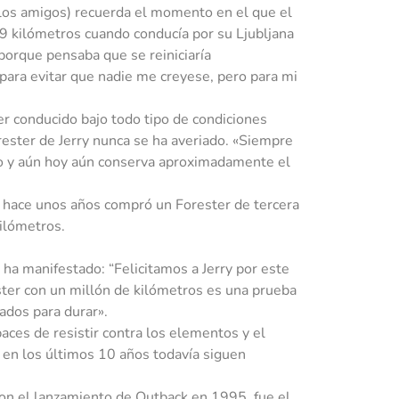
los amigos) recuerda el momento en el que el
99 kilómetros cuando conducía por su Ljubljana
orque pensaba que se reiniciaría
para evitar que nadie me creyese, pero para mi
r conducido bajo todo tipo de condiciones
orester de Jerry nunca se ha averiado. «Siempre
o y aún hoy aún conserva aproximadamente el
ue hace unos años compró un Forester de tercera
ilómetros.
ha manifestado: “Felicitamos a Jerry por este
ester con un millón de kilómetros es una prueba
ados para durar».
aces de resistir contra los elementos y el
en los últimos 10 años todavía siguen
on el lanzamiento de Outback en 1995, fue el