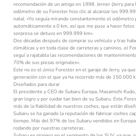
recomendación de un amigo en 1998. Jerner (Jerry para 
odómetro de su Forester hizo clic al alcanzar los 999.9
natal: «Yo seguía mirando constantemente el odómetro p
automáticamente a 0 km, así que me puse a hacer fotos 
sorpresa se detuvo en 999.999 km».
Dos décadas después de comprar su vehículo y tras habe
climáticas y en toda clase de carreteras y caminos, el F
seguí a rajatabla las recomendaciones de mantenimient
70% de sus piezas originales».
Este no es el único Forester en el garaje de Jerry, ya q
generación con el que ya ha recorrido más de 150.000 k
Diseñados para durar
El presidente y CEO de Subaru Europa, Masamichi Kudo, 
gran logro y por cuidar tan bien de su Subaru. Este For
más de la fiabilidad de nuestros coches, que están diseñ
Subaru se ha ganado la reputación de fabricar coches cap
tiempo. Más del 97% de los Subaru vendidos en Europa 
rodando por nuestras carreteras.
Subaru es pionero en el segmento de los SUV, ya que, c