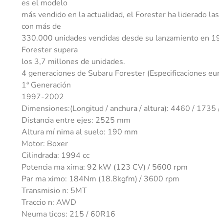
es el modelo
más vendido en la actualidad, el Forester ha liderado l
con más de
330.000 unidades vendidas desde su lanzamiento en 19
Forester supera
los 3,7 millones de unidades.
4 generaciones de Subaru Forester (Especificaciones eu
1ª Generación
1997-2002
Dimensiones:(Longitud / anchura / altura): 4460 / 173
Distancia entre ejes: 2525 mm
Altura mí nima al suelo: 190 mm
Motor: Boxer
Cilindrada: 1994 cc
Potencia ma xima: 92 kW (123 CV) / 5600 rpm
Par ma ximo: 184Nm (18.8kgfm) / 3600 rpm
Transmisio n: 5MT
Traccio n: AWD
Neuma ticos: 215 / 60R16