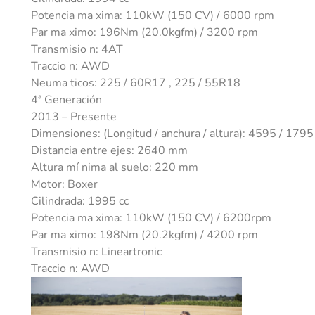
Potencia ma xima: 110kW (150 CV) / 6000 rpm
Par ma ximo: 196Nm (20.0kgfm) / 3200 rpm
Transmisio n: 4AT
Traccio n: AWD
Neuma ticos: 225 / 60R17 , 225 / 55R18
4ª Generación
2013 – Presente
Dimensiones: (Longitud / anchura / altura): 4595 / 17
Distancia entre ejes: 2640 mm
Altura mí nima al suelo: 220 mm
Motor: Boxer
Cilindrada: 1995 cc
Potencia ma xima: 110kW (150 CV) / 6200rpm
Par ma ximo: 198Nm (20.2kgfm) / 4200 rpm
Transmisio n: Lineartronic
Traccio n: AWD