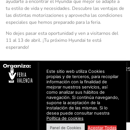
ayudarte a encontrar el Hyundai que mejor se adapte a
tu estilo de vida y necesidades. Descubre las ventajas de
las distintas motorizaciones y aprovecha las condiciones
especiales que hemos preparado para la feria.
No dejes pasar esta oportunidad y ven a visitarnos del
11 al 13 de abril. ¡Tu próximo Hyundai te está
esperando!
Organiza:
Colabora:
#FeriaAutomovil2
Este sitio web utiliza Cookies
propias y de terceros, para recopilar
información con la finalidad de
Bonos descuento para
mejorar nuestros servicios, así
Aviso Legal –
Política
los viajes a ferias
como analizar sus hábitos de
de Privacidad
organizadas por Feria
Valencia al obtener tu
navegación. Si continúa navegando,
© Feria Valencia, todos
entrada
supone la aceptación de la
los derechos reservados
instalación de las mismas. Si lo
desea puede consultar nuestra
Política de cookies
Descuento en tarifas
de hotel durante
Aceptar Todas
Panel de Cookies